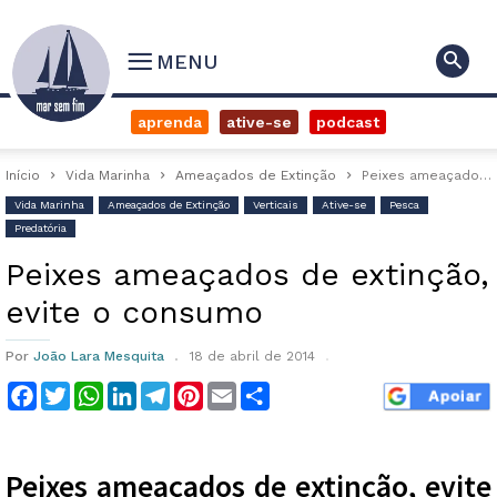
MENU
aprenda
ative-se
podcast
Início
Vida Marinha
Ameaçados de Extinção
Peixes ameaçados de extinção, evite o consumo
Vida Marinha
Ameaçados de Extinção
Verticais
Ative-se
Pesca
Predatória
Peixes ameaçados de extinção,
evite o consumo
Por
João Lara Mesquita
18 de abril de 2014
Facebook
Twitter
WhatsApp
LinkedIn
Telegram
Pinterest
Email
Compartilhar
Peixes ameaçados de extinção, evite