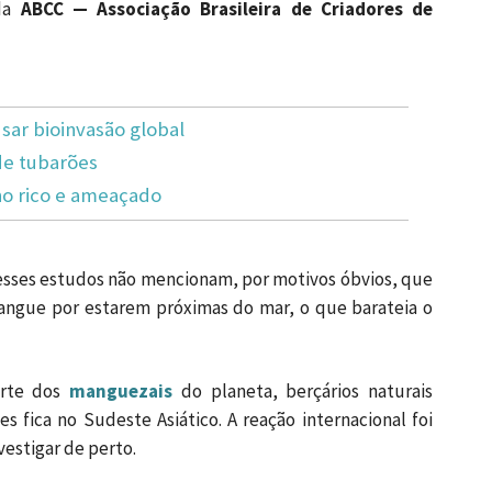
 da
ABCC — Associação Brasileira de Criadores de
ar bioinvasão global
de tubarões
no rico e ameaçado
esses estudos não mencionam, por motivos óbvios, que
angue por estarem próximas do mar, o que barateia o
arte dos
manguezais
do planeta, berçários naturais
es fica no Sudeste Asiático. A reação internacional foi
estigar de perto.