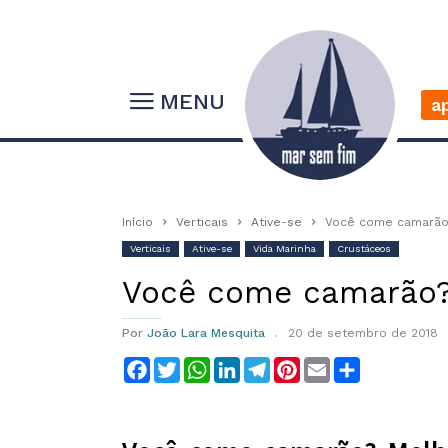
MENU
a
Início
Verticais
Ative-se
Você come camarão
Verticais
Ative-se
Vida Marinha
Crustáceos
Você come camarão?
Por
João Lara Mesquita
20 de setembro de 2018
Facebook
Twitter
WhatsApp
LinkedIn
Telegram
Pinterest
Email
Compartilha