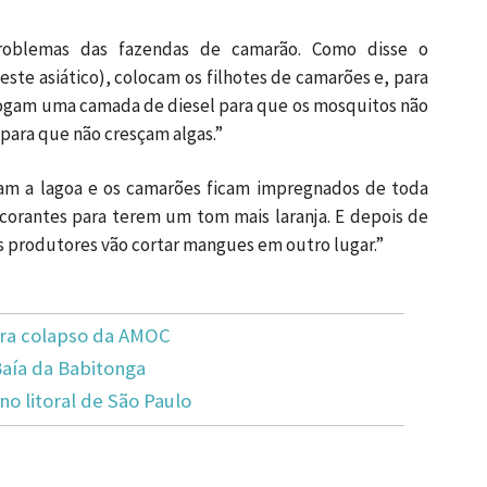
o
oblemas das fazendas de camarão. Como disse o
deste asiático), colocam os filhotes de camarões e, para
jogam uma camada de diesel para que os mosquitos não
para que não cresçam algas.”
am a lagoa e os camarões ficam impregnados de toda
e corantes para terem um tom mais laranja. E depois de
os produtores vão cortar mangues em outro lugar.”
tra colapso da AMOC
Baía da Babitonga
no litoral de São Paulo