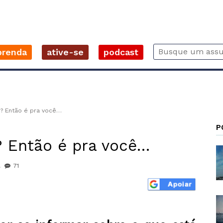
prenda
ative-se
podcast
? Então é pra você…
P
 Então é pra você…
71
r