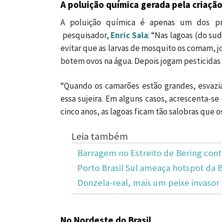
A poluição química gerada pela criaçã
A poluição química é apenas um dos pr
pesquisador,
Enric Sala
: “Nas lagoas (do su
evitar que as larvas de mosquito os comam, 
botem ovos na água. Depois jogam pesticidas 
“Quando os camarões estão grandes, esvazi
essa sujeira. Em alguns casos, acrescenta-s
cinco anos, as lagoas ficam tão salobras que 
Leia também
Barragem no Estreito de Bering con
Porto Brasil Sul ameaça hotspot da 
Donzela-real, mais um peixe invasor 
No Nordeste do Brasil