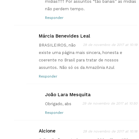
mídias??? Por assuntos “tão banais” as mídias
não perdem tempo.
Responder
Márcia Benevides Leal
BRASILEIROS, não
29 de novembro de 2017 at 10:19
existe uma página mais sincera, honesta e
coerente no Brasil para tratar de nossos
assuntos. Não só os da Amazônia Azul
Responder
João Lara Mesquita
Obrigado, abs
29 de novembro de 2017 at 10:50
Responder
Alcione
29 de novembro de 2017 at 10:18