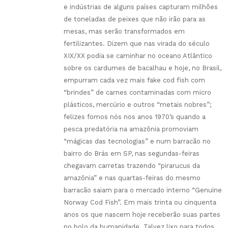
e indústrias de alguns países capturam milhões
de toneladas de peixes que não irão para as
mesas, mas serão transformados em
fertilizantes. Dizem que nas virada do século
XIX/XX podia se caminhar no oceano Atlântico
sobre os cardumes de bacalhau e hoje, no Brasil,
empurram cada vez mais fake cod fish com
“brindes” de carnes contaminadas com micro
plásticos, mercúrio e outros “metais nobres”;
felizes fomos nós nos anos 1970’s quando a
pesca predatória na amazônia promoviam
“mágicas das tecnologias” e num barracão no
bairro do Brás em SP, nas segundas-feiras
chegavam carretas trazendo “pirarucus da
amazônia” e nas quartas-feiras do mesmo
barracão saiam para o mercado interno “Genuine
Norway Cod Fish”. Em mais trinta ou cinquenta
anos os que nascem hoje receberão suas partes
no bolo da humanidade. Talvez lixo para todos.