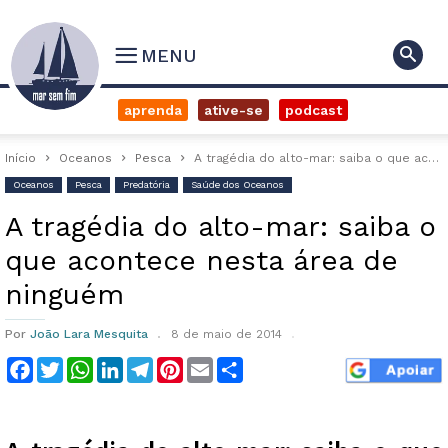
MENU
aprenda
ative-se
podcast
Início
Oceanos
Pesca
A tragédia do alto-mar: saiba o que acontece nesta área de ninguém
Oceanos
Pesca
Predatória
Saúde dos Oceanos
A tragédia do alto-mar: saiba o
que acontece nesta área de
ninguém
Por
João Lara Mesquita
8 de maio de 2014
Facebook
Twitter
WhatsApp
LinkedIn
Telegram
Pinterest
Email
Compartilhar