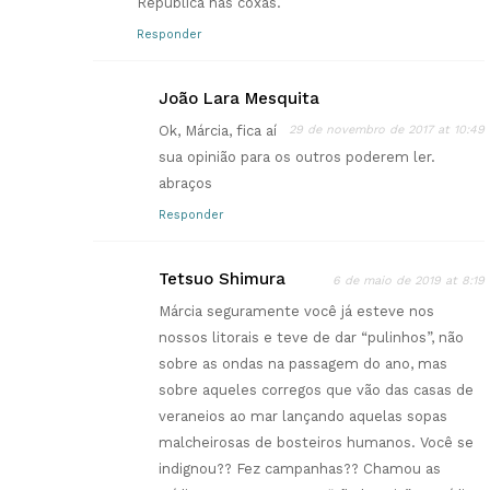
República nas coxas.
Responder
João Lara Mesquita
Ok, Márcia, fica aí
29 de novembro de 2017 at 10:49
sua opinião para os outros poderem ler.
abraços
Responder
Tetsuo Shimura
6 de maio de 2019 at 8:19
Márcia seguramente você já esteve nos
nossos litorais e teve de dar “pulinhos”, não
sobre as ondas na passagem do ano, mas
sobre aqueles corregos que vão das casas de
veraneios ao mar lançando aquelas sopas
malcheirosas de bosteiros humanos. Você se
indignou?? Fez campanhas?? Chamou as