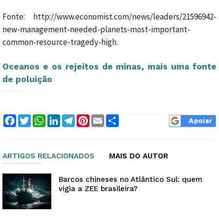
Fonte: http://www.economist.com/news/leaders/21596942-
new-management-needed-planets-most-important-
common-resource-tragedy-high.
Oceanos e os rejeitos de minas, mais uma fonte
de poluição
Facebook
Twitter
WhatsApp
LinkedIn
Telegram
Pinterest
Email
Compartilhar
ARTIGOS RELACIONADOS
MAIS DO AUTOR
Barcos chineses no Atlântico Sul: quem
vigia a ZEE brasileira?