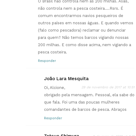
O Brasil não controla nem as 200 milhas. Aliás,
não controla nem a pesca costeira….Rsrs. É
comum encontrarmos navios pesqueiros de
outros países em nossas águas. E quando vemos
(falo como pescadora) reclamar ou denunciar
para quem? Não temos barcos vigiando nossas
200 milhas. E como disse acima, nem vigiando a
pesca costeira.
Responder
João Lara Mesquita
Oi, Alcione,
29 de novembro de 2017 at 10:51
obrigado pela mensagem. Pessoal, ela sabe do
que fala. Foi uma das poucas mulheres
comandantes de barcos de pesca. Abraços
Responder
Tetsuo Shimura