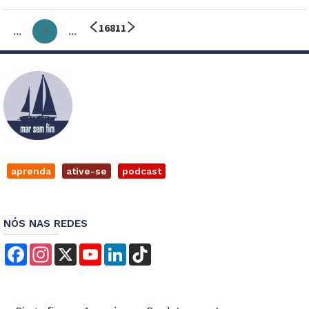
1
6
8
11
...
7
...
aprenda
ative-se
podcast
NÓS NAS REDES
Facebook
Instagram
X
YouTube
LinkedIn
TikTok