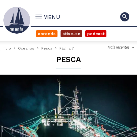
MENU
aprenda
ative-se
podcast
Mais recentes
Início
Oceanos
Pesca
Página 7
PESCA