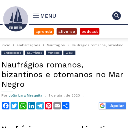
MENU
aprenda
ative-se
podcast
Início
Embarcações
Naufrágios
Naufrágios romanos, bizantinos e otomanos no Mar Negro
Embarcações
Naufrágios
Verticais
Wow!
Naufrágios romanos,
bizantinos e otomanos no Mar
Negro
Por
João Lara Mesquita
1 de abril de 2020
Facebook
Twitter
WhatsApp
LinkedIn
Telegram
Pinterest
Email
Compartilhar