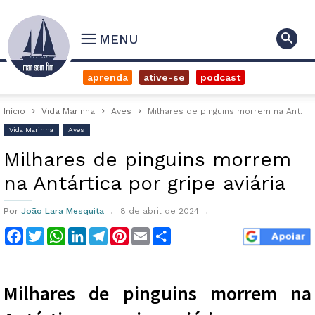
MENU
aprenda
ative-se
podcast
Início
Vida Marinha
Aves
Milhares de pinguins morrem na Antártica por gripe aviária
Vida Marinha
Aves
Milhares de pinguins morrem
na Antártica por gripe aviária
Por
João Lara Mesquita
8 de abril de 2024
Facebook
Twitter
WhatsApp
LinkedIn
Telegram
Pinterest
Email
Compartilhar
Milhares de pinguins morrem na