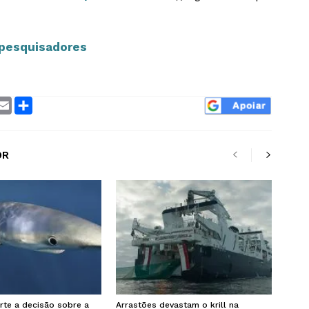
 pesquisadores
ram
interest
Email
Compartilhar
OR
rte a decisão sobre a
Arrastões devastam o krill na