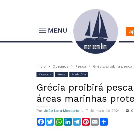
MENU
a
Início
Oceanos
Pesca
Grécia proibirá pesca
Oceanos
Pesca
Predatória
Grécia proibirá pesc
áreas marinhas prote
Por
João Lara Mesquita
7 de maio de 2024
0
Facebook
Twitter
WhatsApp
LinkedIn
Telegram
Pinterest
Email
Compartilha