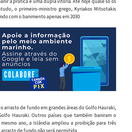
ir a prática é uma dupla vitória. Até hoje quase só os
udo, o primeiro-ministro grego, Kyriakos Mitsotakis
nando com o banimento apenas em 2030.
 o arrasto de fundo em grandes áreas do Golfo Hauraki,
Golfo Hauraki. Outros países que também baniram o
e mesmo ano, a Islândia ampliou a proibição para três
 arrasto de fundo não será permitida.