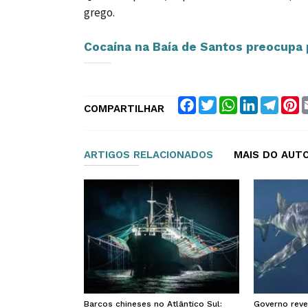
grego.
Cocaína na Baía de Santos preocupa
Facebook
Twitter
WhatsApp
LinkedIn
Teleg
P
COMPARTILHAR
ARTIGOS RELACIONADOS
MAIS DO AUT
Barcos chineses no Atlântico Sul:
Governo reve