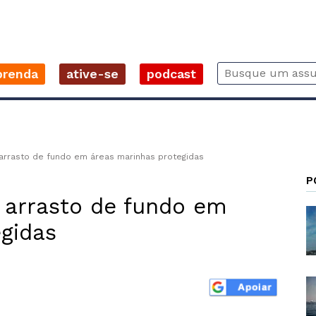
prenda
ative-se
podcast
 arrasto de fundo em áreas marinhas protegidas
P
a arrasto de fundo em
gidas
r