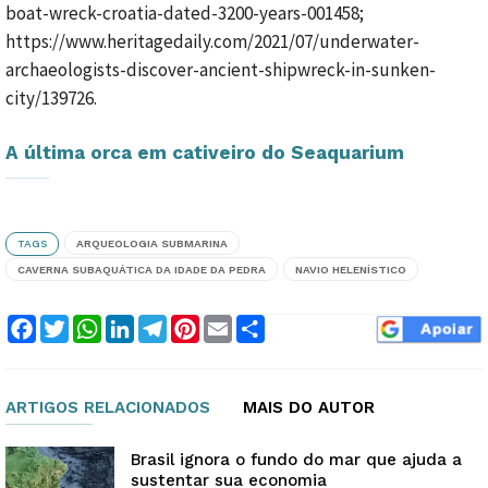
boat-wreck-croatia-dated-3200-years-001458;
https://www.heritagedaily.com/2021/07/underwater-
archaeologists-discover-ancient-shipwreck-in-sunken-
city/139726.
A última orca em cativeiro do Seaquarium
TAGS
ARQUEOLOGIA SUBMARINA
CAVERNA SUBAQUÁTICA DA IDADE DA PEDRA
NAVIO HELENÍSTICO
Facebook
Twitter
WhatsApp
LinkedIn
Telegram
Pinterest
Email
Compartilhar
ARTIGOS RELACIONADOS
MAIS DO AUTOR
Brasil ignora o fundo do mar que ajuda a
sustentar sua economia