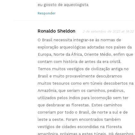
eu gossto de aqueologista
Responder
Ronaldo Sheldon
2 de setembro de 2022 at 19:22
O Brasil necessita integrar-se às normas de
exploração arqueológicas adotadas nos países da
Europa, Norte da África, Oriente Médio, enfim que
contam com história de antes da era cristã.
Temos muitos vestígios de civilização antiga no
Brasil e muito provavelmente descubramos
muitos tesouros como em túneis descobertos na
Amazônia, que seriam os caminhos, peabirus,
utilizados pelos índios para locomoção sem ter
que desbravar as florestas. Estes caminhos
correriam por todo o Brasil, de norte a sul e de
leste a oeste. Foram encontrados também
vestígios de cidades escondidas na Floresta
amazônica, próximas a estes túneis. Há desenhos