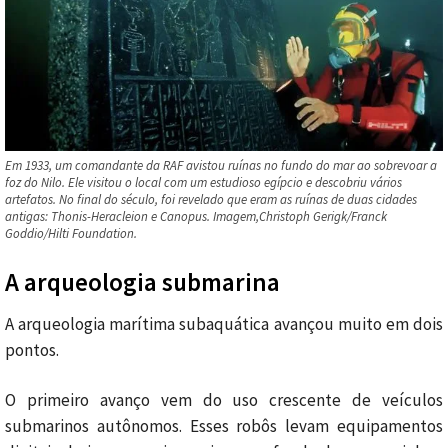
Em 1933, um comandante da RAF avistou ruínas no fundo do mar ao sobrevoar a
foz do Nilo. Ele visitou o local com um estudioso egípcio e descobriu vários
artefatos. No final do século, foi revelado que eram as ruínas de duas cidades
antigas: Thonis-Heracleion e Canopus. Imagem,Christoph Gerigk/Franck
Goddio/Hilti Foundation.
A arqueologia submarina
A arqueologia marítima subaquática avançou muito em dois
pontos.
O primeiro avanço vem do uso crescente de veículos
submarinos autônomos. Esses robôs levam equipamentos