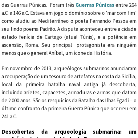
das Guerras Púnicas. Foram três
Guerras Púnicas
entre 264
a.C. a 146 a.C. Estava em jogo o domínio sobre o ‘mar com fim’
como aludiu ao Mediterrâneo o poeta Fernando Pessoa em
seu lindo poema Padrão. A disputa aconteceu entre a cidade
estado fenícia de Cartago (atual Túnis), e a potência em
ascensão, Roma. Seu principal protagonista era ninguém
menos que o general Aníbal, um ícone da História.
Em novembro de 2013, arqueólogos submarinos anunciaram
a recuperação de um tesouro de artefatos na costa da Sicília,
local da primeira batalha naval antiga já descoberta,
incluindo aríetes, capacetes, armaduras e armas que datam
de 2.000 anos.
São os resquícios da Batalha das Ilhas Egadi – o
último confronto da primeira Guerra Púnica que ocorreu em
241 a.C.
Descobertas da arqueologia submarina: um