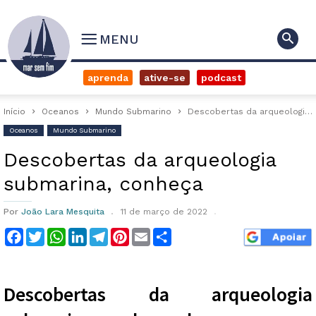
MENU
aprenda
ative-se
podcast
Início
Oceanos
Mundo Submarino
Descobertas da arqueologia submarina, conheça
Oceanos
Mundo Submarino
Descobertas da arqueologia
submarina, conheça
Por
João Lara Mesquita
11 de março de 2022
Facebook
Twitter
WhatsApp
LinkedIn
Telegram
Pinterest
Email
Compartilhar
Descobertas da arqueologia