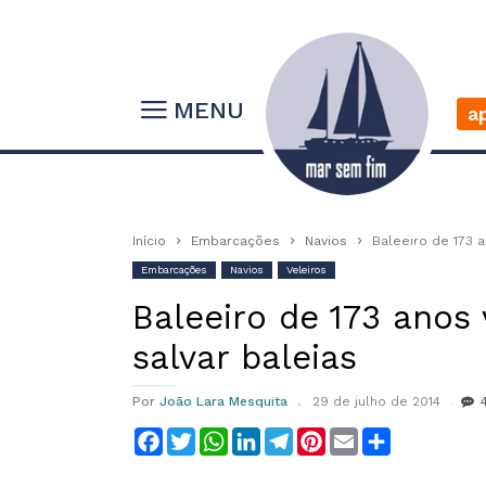
MENU
a
Início
Embarcações
Navios
Baleeiro de 173 a
Embarcações
Navios
Veleiros
Baleeiro de 173 anos 
salvar baleias
Por
João Lara Mesquita
29 de julho de 2014
Facebook
Twitter
WhatsApp
LinkedIn
Telegram
Pinterest
Email
Compartilha