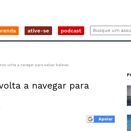
prenda
ative-se
podcast
nos volta a navegar para salvar baleias
P
volta a navegar para
4
r