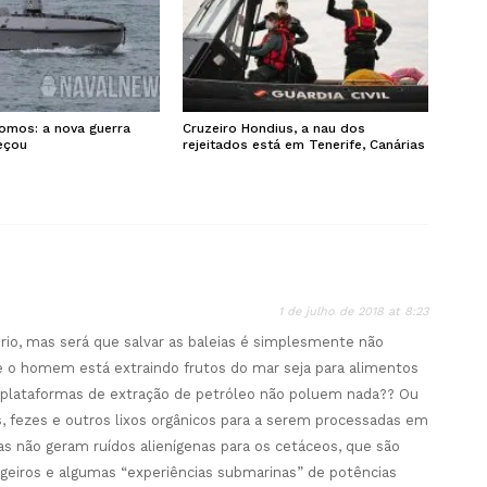
omos: a nova guerra
Cruzeiro Hondius, a nau dos
eçou
rejeitados está em Tenerife, Canárias
1 de julho de 2018 at 8:23
rio, mas será que salvar as baleias é simplesmente não
 o homem está extraindo frutos do mar seja para alimentos
As plataformas de extração de petróleo não poluem nada?? Ou
 fezes e outros lixos orgânicos para a serem processadas em
s não geram ruídos alienígenas para os cetáceos, que são
ageiros e algumas “experiências submarinas” de potências