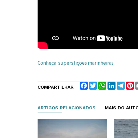
Conheça superstições marinheiras.
Facebook
Twitter
WhatsApp
LinkedIn
Teleg
P
COMPARTILHAR
ARTIGOS RELACIONADOS
MAIS DO AUT