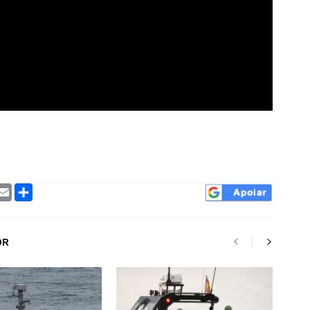
ram
interest
Email
Compartilhar
OR