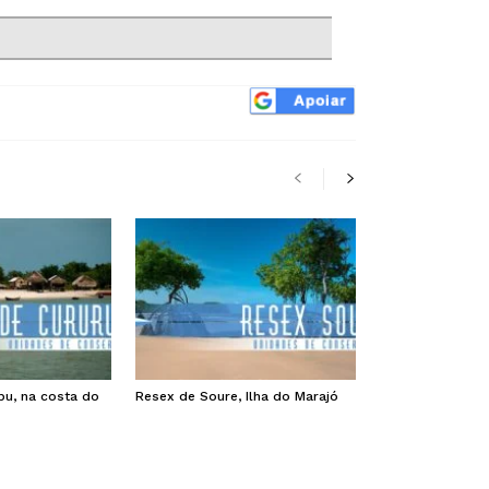
pu, na costa do
Resex de Soure, Ilha do Marajó