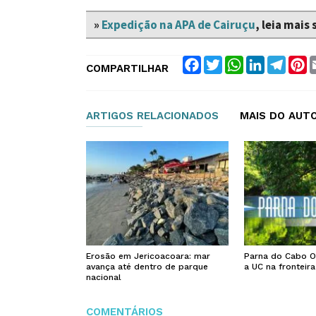
»
Expedição na APA de Cairuçu
, leia mais 
Facebook
Twitter
WhatsApp
LinkedIn
Teleg
P
COMPARTILHAR
ARTIGOS RELACIONADOS
MAIS DO AUT
Erosão em Jericoacoara: mar
Parna do Cabo O
avança até dentro de parque
a UC na fronteira
nacional
COMENTÁRIOS