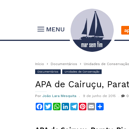
MENU
a
Início
Documentários
Unidades de Conservaçã
Documentários
Unidades de Conservação
APA de Cairuçu, Parat
Por
João Lara Mesquita
9 de junho de 2015
0
Facebook
Twitter
WhatsApp
LinkedIn
Telegram
Pinterest
Email
Compartilha