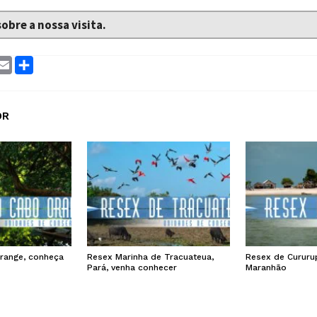
sobre a nossa visita.
ram
interest
Email
Compartilhar
OR
range, conheça
Resex Marinha de Tracuateua,
Resex de Cururu
Pará, venha conhecer
Maranhão