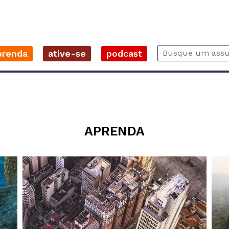
prenda
ative-se
podcast
APRENDA