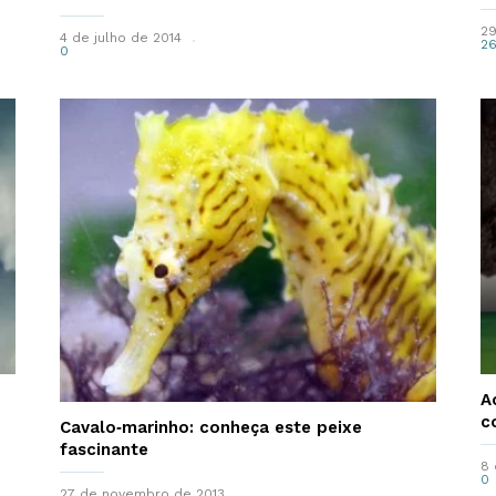
29
4 de julho de 2014
2
0
A
c
Cavalo‑marinho: conheça este peixe
fascinante
8 
0
27 de novembro de 2013