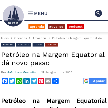
MENU
aprenda
ative-se
podcast
Início
Oceanos
Amazônia
Petróleo na Margem Equatorial dá novo passo
Oceanos
Amazônia
Litoral
Opinião
Petróleo na Margem Equatorial
dá novo passo
Por
João Lara Mesquita
21 de agosto de 2025
Facebook
Twitter
WhatsApp
LinkedIn
Telegram
Pinterest
Email
Compartilhar
Petróleo na Margem Equatorial