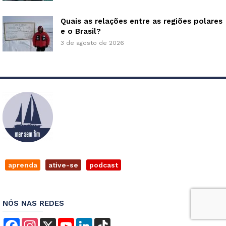
Quais as relações entre as regiões polares
e o Brasil?
3 de agosto de 2026
aprenda
ative-se
podcast
NÓS NAS REDES
Facebook
Instagram
X
YouTube
LinkedIn
TikTok