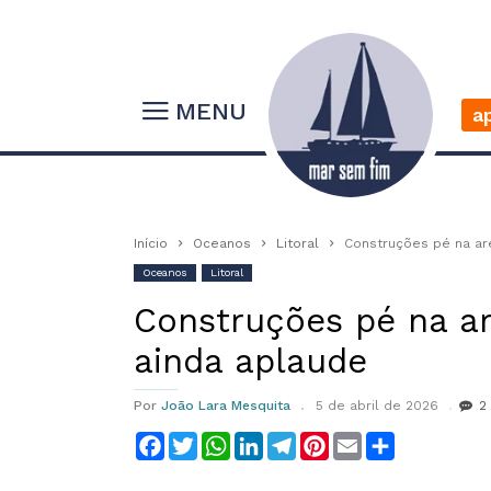
MENU
a
Início
Oceanos
Litoral
Construções pé na are
Oceanos
Litoral
Construções pé na are
ainda aplaude
Por
João Lara Mesquita
5 de abril de 2026
2
Facebook
Twitter
WhatsApp
LinkedIn
Telegram
Pinterest
Email
Compartilha