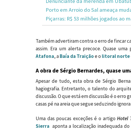
Denunciante da merenda em Ubatuba
Porto em Arroio do Sal ameaça mudar
Piçarras: R$ 53 milhões jogados ao m
Também advertiram contra o erro de fincar ca
assim. Era um alerta precoce. Quase uma 
Atafona
, a
Baía da Traição
e o
litoral norte
A obra de Sérgio Bernardes, quase um
Apesar de tudo, esta obra de Sérgio Bern
hagiografia. Entretanto, o talento do arqui
discussão. O que está em discussão é o erro g
casas pé na areia que segue seduzindo ignora
Uma das poucas exceções é o artigo
Hotel
Sierra
aponta a localização inadequada do 