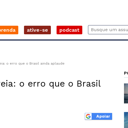
prenda
ative-se
podcast
ia: o erro que o Brasil ainda aplaude
P
ia: o erro que o Brasil
r