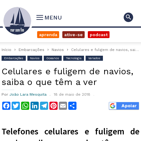
MENU
aprenda
ative-se
podcast
Início
Embarcações
Navios
Celulares e fuligem de navios, saiba o que têm a ver
Embarcações
Navios
Oceanos
Tecnologia
Variados
Celulares e fuligem de navios,
saiba o que têm a ver
Por
João Lara Mesquita
18 de maio de 2018
Facebook
Twitter
WhatsApp
LinkedIn
Telegram
Pinterest
Email
Compartilhar
Telefones celulares e fuligem de