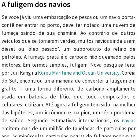
A fuligem dos navios
Se você já viu uma embarcação de pesca ou um navio porta-
contêiner entrar no porto, deve ter notado uma nuvem de
fumaça saindo de sua chaminé. Ao contrário de outros
veículos que se tornaram verdes, muitos navios ainda usam
diesel ou ‘óleo pesado’, um subproduto do refino de
petróleo. A fumaça preta é o carbono não queimado pelos
motores. Em termos simples, fuligem. Nova pesquisa feita
por Jun Kang na
Korea Maritime and Ocean University,
Coréia
do Sul, encontrou uma maneira de converter a fuligem em
grafite – uma forma diferente de carbono amplamente
usada em baterias de lítio, que todo computador, e
celulares, utilizam. Até agora a fuligem tem sido, na melhor
das hipóteses, um incômodo e, na pior, um sério problema
de saúde. Segundo estimativas internacionais, os
navios
emitem mais de um milhão de toneladas de partículas por
ano. As minúsculas partículas negras de fuligem podem se