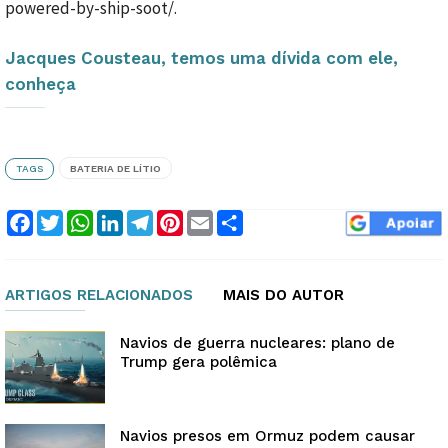
powered-by-ship-soot/.
Jacques Cousteau, temos uma dívida com ele,
conheça
TAGS
BATERIA DE LÍTIO
Facebook
Twitter
WhatsApp
LinkedIn
Telegram
Pinterest
Email
Compartilhar
ARTIGOS RELACIONADOS
MAIS DO AUTOR
Navios de guerra nucleares: plano de
Trump gera polêmica
Navios presos em Ormuz podem causar