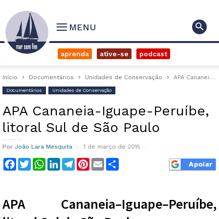
MENU
aprenda
ative-se
podcast
Início
Documentários
Unidades de Conservação
APA Cananeia-Iguape-Peruíbe, litoral Sul de São Paulo
Documentários
Unidades de Conservação
APA Cananeia-Iguape-Peruíbe,
litoral Sul de São Paulo
Por
João Lara Mesquita
1 de março de 2015
Facebook
Twitter
WhatsApp
LinkedIn
Telegram
Pinterest
Email
Compartilhar
APA Cananeia–Iguape–Peruíbe,