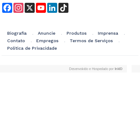
Facebook
Instagram
X
YouTube
LinkedIn
TikTok
Biografia
Anuncie
Produtos
Imprensa
Contato
Empregos
Termos de Serviços
Política de Privacidade
Desenvolvido e Hospedado por
InkID