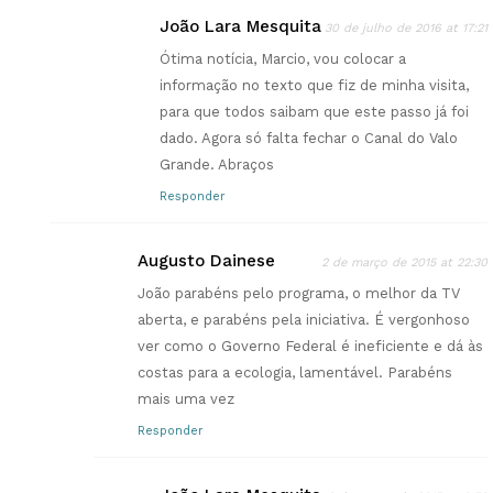
João Lara Mesquita
30 de julho de 2016 at 17:21
Ótima notícia, Marcio, vou colocar a
informação no texto que fiz de minha visita,
para que todos saibam que este passo já foi
dado. Agora só falta fechar o Canal do Valo
Grande. Abraços
Responder
Augusto Dainese
2 de março de 2015 at 22:30
João parabéns pelo programa, o melhor da TV
aberta, e parabéns pela iniciativa. É vergonhoso
ver como o Governo Federal é ineficiente e dá às
costas para a ecologia, lamentável. Parabéns
mais uma vez
Responder