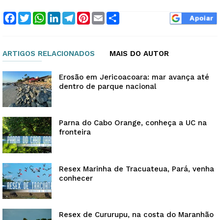
Facebook
Twitter
WhatsApp
LinkedIn
Telegram
Pinterest
Email
Compartilhar
ARTIGOS RELACIONADOS
MAIS DO AUTOR
Erosão em Jericoacoara: mar avança até
dentro de parque nacional
Parna do Cabo Orange, conheça a UC na
fronteira
Resex Marinha de Tracuateua, Pará, venha
conhecer
Resex de Cururupu, na costa do Maranhão