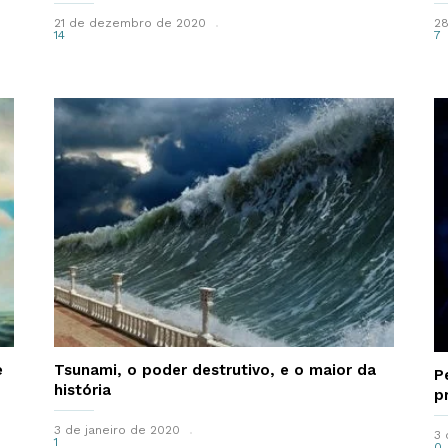
21 de dezembro de 2020
28
14
7
e
Tsunami, o poder destrutivo, e o maior da
P
história
p
3 de janeiro de 2020
3 
1
0