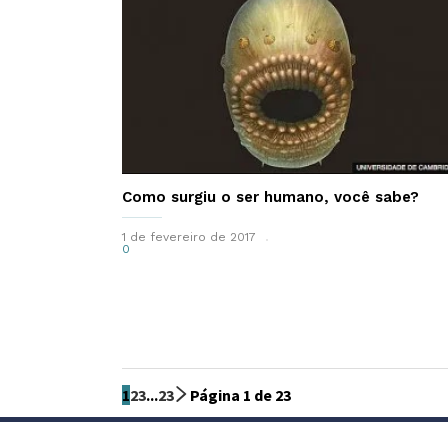
Como surgiu o ser humano, você sabe?
1 de fevereiro de 2017
0
1
2
3
...
23
Página 1 de 23