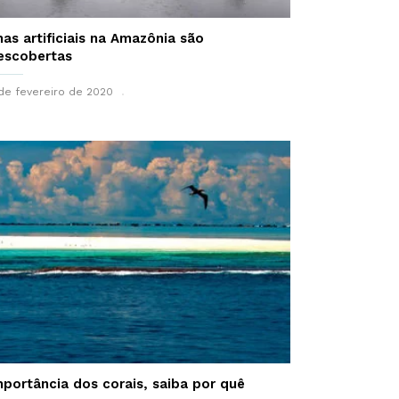
lhas artificiais na Amazônia são
escobertas
de fevereiro de 2020
mportância dos corais, saiba por quê