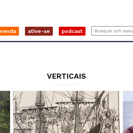
prenda
ative-se
podcast
VERTICAIS