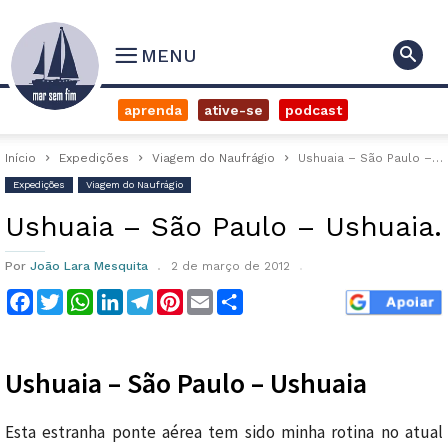
MENU
aprenda
ative-se
podcast
Início
Expedições
Viagem do Naufrágio
Ushuaia – São Paulo – Ushuaia.
Expedições
Viagem do Naufrágio
Ushuaia – São Paulo – Ushuaia.
Por
João Lara Mesquita
2 de março de 2012
Facebook
Twitter
WhatsApp
LinkedIn
Telegram
Pinterest
Email
Compartilhar
Ushuaia – São Paulo – Ushuaia
Esta estranha ponte aérea tem sido minha rotina no atual