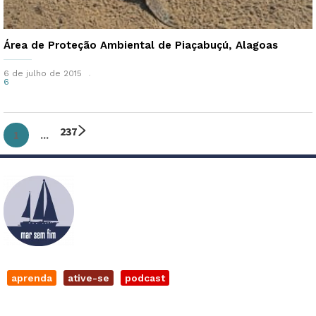
Área de Proteção Ambiental de Piaçabuçú, Alagoas
6 de julho de 2015
6
2
3
7
1
...
aprenda
ative-se
podcast