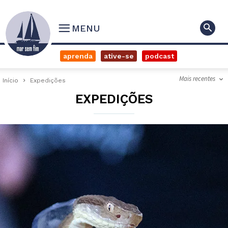
MENU
aprenda
ative-se
podcast
Mais recentes
Início
Expedições
EXPEDIÇÕES