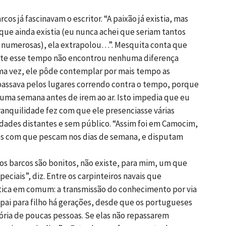
 já fascinavam o escritor. “A paixão já existia, mas
ue ainda existia (eu nunca achei que seriam tantos
 numerosas), ela extrapolou…”. Mesquita conta que
te esse tempo não encontrou nenhuma diferença
tima vez, ele pôde contemplar por mais tempo as
assava pelos lugares correndo contra o tempo, porque
 uma semana antes de irem ao ar. Isto impedia que eu
ranquilidade fez com que ele presenciasse várias
ades distantes e sem público. “Assim foi em Camocim,
os com que pescam nos dias de semana, e disputam
 os barcos são bonitos, não existe, para mim, um que
eciais”, diz. Entre os carpinteiros navais que
tica em comum: a transmissão do conhecimento por via
 pai para filho há gerações, desde que os portugueses
ria de poucas pessoas. Se elas não repassarem