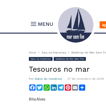
MENU
a
Início
Saiu na Imprensa
Matérias do Mar Sem F
Saiu na Imprensa
Matérias do Mar Sem Fim
Tesouros no mar
Por
Diário do Comércio
27 de novembro de 2009
Facebook
Twitter
WhatsApp
LinkedIn
Telegram
Pinterest
Email
Compartilha
Rita Alves