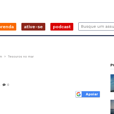
prenda
ative-se
podcast
im
Tesouros no mar
P
0
r