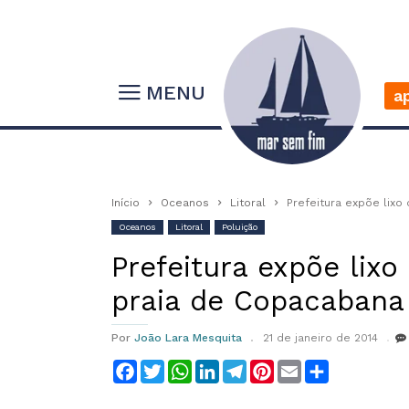
MENU
a
Início
Oceanos
Litoral
Prefeitura expõe lixo
Oceanos
Litoral
Poluição
Prefeitura expõe lixo
praia de Copacabana
Por
João Lara Mesquita
21 de janeiro de 2014
Facebook
Twitter
WhatsApp
LinkedIn
Telegram
Pinterest
Email
Compartilha