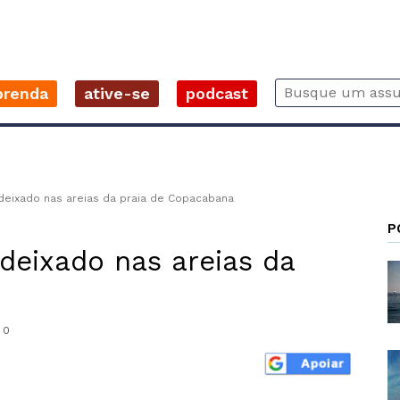
prenda
ative-se
podcast
 deixado nas areias da praia de Copacabana
P
 deixado nas areias da
0
r