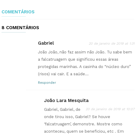
COMENTÁRIOS
8 COMENTÁRIOS
Gabriel
20 de janeiro de 2019 at 1:31
João João, não faz assim não João. Tu sabe bem
a falcatruagem que significou essas áreas
protegidas marinhas. A casinha do “núcleo duro”
(risos) vai cair. E a saúde…
Responder
João Lara Mesquita
Gabriel, Gabriel, de
20 de janeiro de 2019 at 10:07
onde tirou isso, Gabriel? Se houve
‘falcatruagem’, demonstre. Mostre como
aconteceu, quem se beneficiou, etc . Em