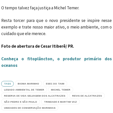
O tempo talvez faça justiça a Michel Temer.
Resta torcer para que o novo presidente se inspire nesse
exemplo e trate nosso maior ativo, o meio ambiente, com o
cuidado que ele merece.
Foto de abertura de Cesar Itiberê/ PR.
Conheça o fitoplâncton, o produtor primário dos
oceanos
TAGS
BIOMA MARINHO
ESEC DO TAIM
LEGADO AMBIENTAL DE TEMER
MICHEL TEMER
RESERVA DE VIDA SELVAGEM DOS ALCATRAZES
REVIS DE ALCATRAZES
SÃO PEDRO E SÃO PAULO
TRINDADE E MARTIM VAZ
UNIDADES DE CONSERVAÇÃO MARINHAS