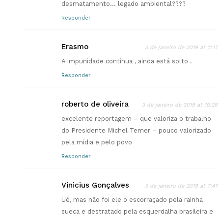
desmatamento… legado ambiental????
Responder
Erasmo
3 de janeiro de 2019 at 11:17
A impunidade continua , ainda está solto .
Responder
roberto de oliveira
3 de janeiro de 2019 at 10:28
excelente reportagem – que valoriza o trabalho
do Presidente Michel Temer – pouco valorizado
pela mídia e pelo povo
Responder
Vinicius Gonçalves
3 de janeiro de 2019 at 7:47
Ué, mas não foi ele o escorraçado pela rainha
sueca e destratado pela esquerdalha brasileira e