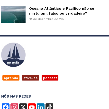
Oceano Atlântico e Pacífico não se
misturam, falso ou verdadeiro?
18 de dezembro de 2020
aprenda
ative-se
podcast
NÓS NAS REDES
Facebook
Instagram
X
YouTube
LinkedIn
TikTok