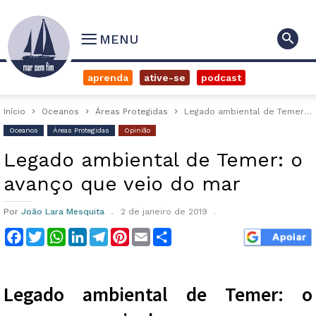
MENU
aprenda
ative-se
podcast
Início
Oceanos
Áreas Protegidas
Legado ambiental de Temer: o avanço que veio do mar
Oceanos
Áreas Protegidas
Opinião
Legado ambiental de Temer: o
avanço que veio do mar
Por
João Lara Mesquita
2 de janeiro de 2019
Facebook
Twitter
WhatsApp
LinkedIn
Telegram
Pinterest
Email
Compartilhar
Legado ambiental de Temer: o