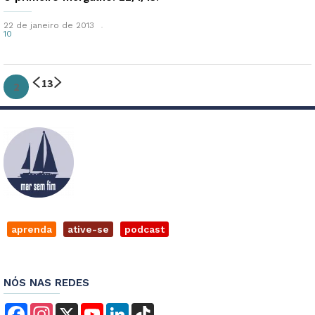
22 de janeiro de 2013
10
1
3
2
aprenda
ative-se
podcast
NÓS NAS REDES
Facebook
Instagram
X
YouTube
LinkedIn
TikTok