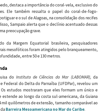
edo, destaca a importância do coral-vela, exclusivo do
ifes. Ele também ressalta o papel do coral-de-fogo-
otiguar e o sul de Alagoas, na consolidação dos recifes
isso, Sampaio alerta que o declínio acentuado dessas
 uma preocupação grave.
o da Margem Equatorial brasileira, pesquisadores
rais mesofóticos foram atingidos pelo branqueamento,
ofundidade, entre 50 e 130 metros.
nda
quisa do
Instituto de Ciências do Mar (LABOMAR),
da
de Federal do Delta do Parnaíba (UFDPar), revelou um
os. Os estudos mostraram que eles formam um único e
e estende ao longo da costa sul-americana, da Guiana
 mil quilômetros de extensão, tamanho comparável ao
 da
Barreira Mesoamericana no Mar do Caribe
.