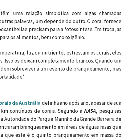
êm uma relação simbiótica com algas chamadas
utras palavras, um depende do outro. O coral fornece
anthellae precisam para a fotossíntese. Em troca, as
 para os alimentos, bem como oxigênio.
peratura, luz ou nutrientes estressam os corais, eles
dos. Isso os deixam completamente brancos. Quando um
 podem sobreviver a um evento de branqueamento, mas
ortalidade’.
orais da Austrália
definha ano após ano, apesar de sua
0 km contínuos de corais. Segundo a
NASA
, pesquisas
ela Autoridade do Parque Marinho da Grande Barreira de
contraram branqueamento em áreas de águas rasas que
enta que este é o quinto branqueamento em massa do