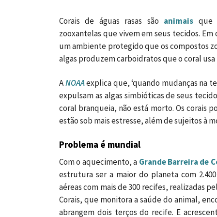
Corais de águas rasas são
animais
que t
zooxantelas
que vivem em seus tecidos. Em o
um ambiente protegido que os compostos zoox
algas produzem carboidratos que o coral usa
A
NOAA
explica que, ‘quando mudanças na tem
expulsam as algas simbióticas de seus teci
coral branqueia, não está morto. Os corais
estão sob mais estresse, além de sujeitos à m
Problema é mundial
Com o aquecimento, a
Grande Barreira de C
estrutura ser a maior do planeta com 2.40
aéreas com mais de 300 recifes, realizadas p
Corais, que monitora a saúde do animal, en
abrangem dois terços do recife. E acresc