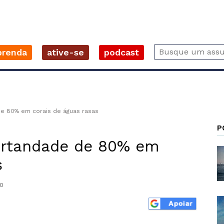
prenda
ative-se
podcast
de 80% em corais de águas rasas
P
ortandade de 80% em
s
0
r