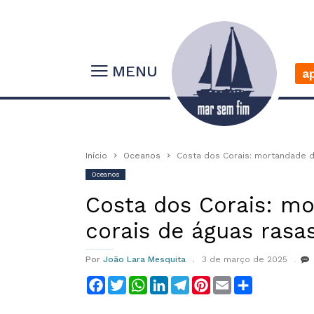
MENU
a
Início
Oceanos
Costa dos Corais: mortandade 
Oceanos
Costa dos Corais: m
corais de águas rasa
Por
João Lara Mesquita
3 de março de 2025
Facebook
Twitter
WhatsApp
LinkedIn
Telegram
Pinterest
Email
Compartilha