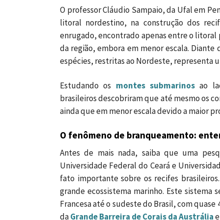
O professor Cláudio Sampaio, da Ufal em Pen
litoral nordestino, na construção dos rec
enrugado, encontrado apenas entre o litoral p
da região, embora em menor escala. Diante d
espécies, restritas ao Nordeste, representa
Estudando os
montes submarinos
ao lad
brasileiros descobriram que até mesmo os co
ainda que em menor escala devido a maior pr
O fenômeno de branqueamento: ente
Antes de mais nada, saiba que uma pes
Universidade Federal do Ceará e Universida
fato importante sobre os recifes brasileir
grande ecossistema marinho. Este sistema s
Francesa até o sudeste do Brasil,
com quase 4
da
Grande Barreira de Corais da Austrália
e