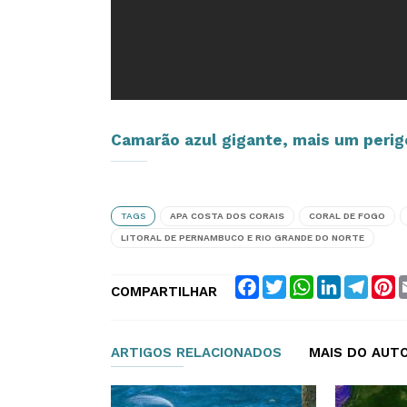
Camarão azul gigante, mais um perig
TAGS
APA COSTA DOS CORAIS
CORAL DE FOGO
LITORAL DE PERNAMBUCO E RIO GRANDE DO NORTE
Facebook
Twitter
WhatsApp
LinkedIn
Teleg
P
COMPARTILHAR
ARTIGOS RELACIONADOS
MAIS DO AUT