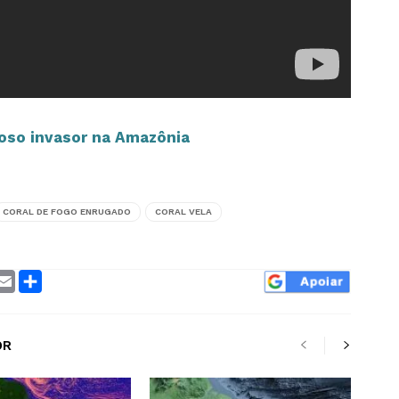
oso invasor na Amazônia
CORAL DE FOGO ENRUGADO
CORAL VELA
ram
interest
Email
Compartilhar
OR