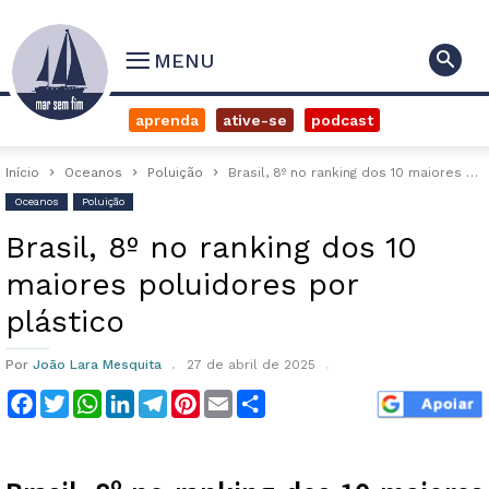
MENU
aprenda
ative-se
podcast
Início
Oceanos
Poluição
Brasil, 8º no ranking dos 10 maiores poluidores por plástico
Oceanos
Poluição
Brasil, 8º no ranking dos 10
maiores poluidores por
plástico
Por
João Lara Mesquita
27 de abril de 2025
Facebook
Twitter
WhatsApp
LinkedIn
Telegram
Pinterest
Email
Compartilhar