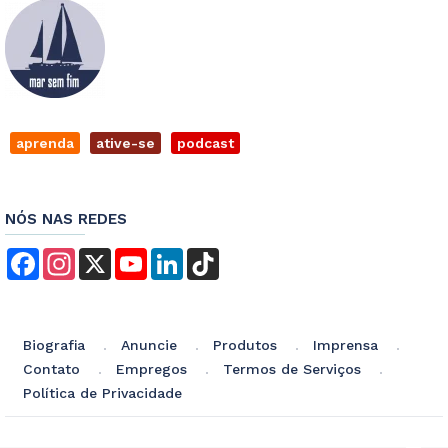
aprenda
ative-se
podcast
NÓS NAS REDES
Facebook
Instagram
X
YouTube
LinkedIn
TikTok
Biografia
Anuncie
Produtos
Imprensa
Contato
Empregos
Termos de Serviços
Política de Privacidade