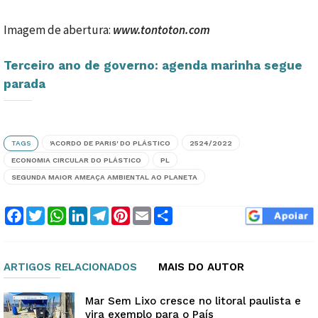
Imagem de abertura:
www.tontoton.com
Terceiro ano de governo: agenda marinha segue
parada
TAGS
'ACORDO DE PARIS' DO PLÁSTICO
2524/2022
ECONOMIA CIRCULAR DO PLÁSTICO
PL
SEGUNDA MAIOR AMEAÇA AMBIENTAL AO PLANETA
Facebook
Twitter
WhatsApp
LinkedIn
Telegram
Pinterest
Email
Compartilhar
ARTIGOS RELACIONADOS
MAIS DO AUTOR
Mar Sem Lixo cresce no litoral paulista e
vira exemplo para o País