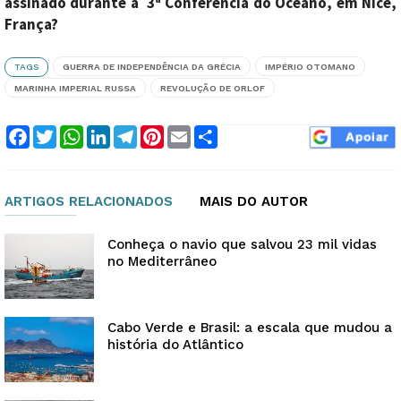
assinado durante a 3ª Conferência do Oceano, em Nice,
França?
TAGS
GUERRA DE INDEPENDÊNCIA DA GRÉCIA
IMPÉRIO OTOMANO
MARINHA IMPERIAL RUSSA
REVOLUÇÃO DE ORLOF
Facebook
Twitter
WhatsApp
LinkedIn
Telegram
Pinterest
Email
Compartilhar
ARTIGOS RELACIONADOS
MAIS DO AUTOR
Conheça o navio que salvou 23 mil vidas
no Mediterrâneo
Cabo Verde e Brasil: a escala que mudou a
história do Atlântico