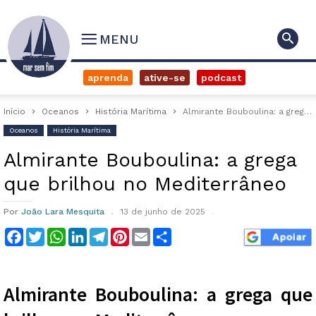
MENU
aprenda
ative-se
podcast
Início
Oceanos
História Marítima
Almirante Bouboulina: a grega que brilhou no Mediterrâneo
Oceanos
História Marítima
Almirante Bouboulina: a grega
que brilhou no Mediterrâneo
Por
João Lara Mesquita
13 de junho de 2025
Facebook
Twitter
WhatsApp
LinkedIn
Telegram
Pinterest
Email
Compartilhar
Almirante Bouboulina: a grega que