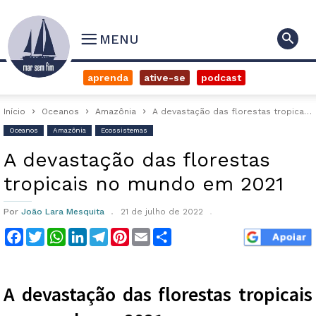
MENU
aprenda
ative-se
podcast
Início
Oceanos
Amazônia
A devastação das florestas tropicais no mundo em 2021
Oceanos
Amazônia
Ecossistemas
A devastação das florestas
tropicais no mundo em 2021
Por
João Lara Mesquita
21 de julho de 2022
Facebook
Twitter
WhatsApp
LinkedIn
Telegram
Pinterest
Email
Compartilhar
A devastação das florestas tropicais