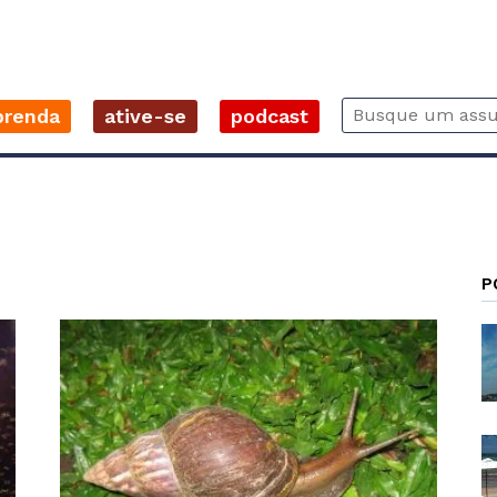
prenda
ative-se
podcast
P