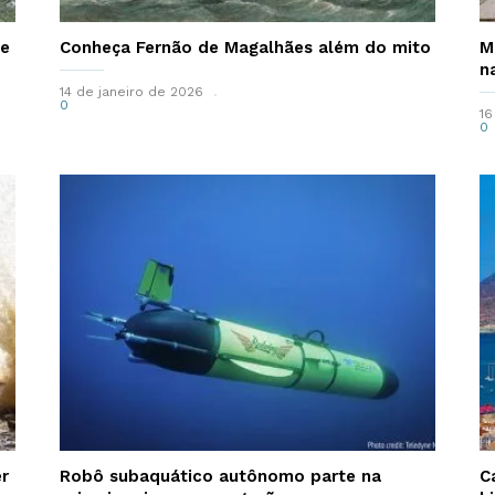
de
Conheça Fernão de Magalhães além do mito
M
n
14 de janeiro de 2026
0
16
0
r
Robô subaquático autônomo parte na
C