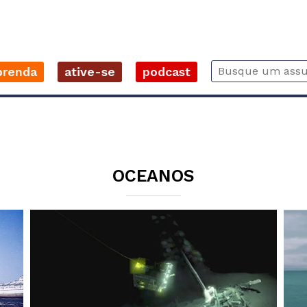
prenda
ative-se
podcast
OCEANOS