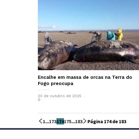
Encalhe em massa de orcas na Terra do
Fogo preocupa
20 de outubro de 2025
0
1
...
173
174
175
...
183
Página 174 de 183