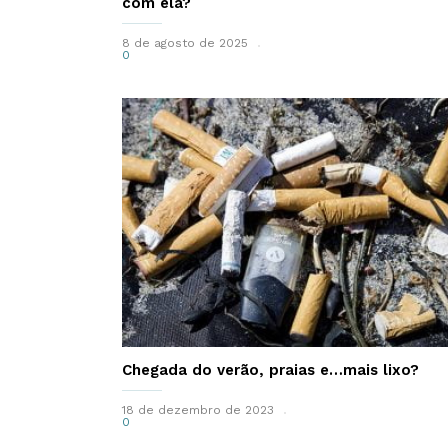
com ela?
8 de agosto de 2025
0
Chegada do verão, praias e…mais lixo?
18 de dezembro de 2023
0