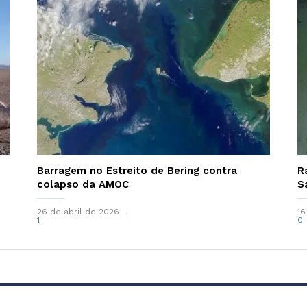
Barragem no Estreito de Bering contra
R
colapso da AMOC
S
26 de abril de 2026
16
1
0