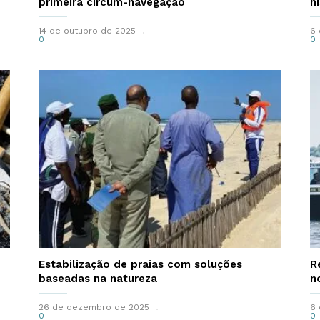
primeira circum-navegação
hi
14 de outubro de 2025
6 
0
0
Estabilização de praias com soluções
R
baseadas na natureza
n
26 de dezembro de 2025
6 
0
0