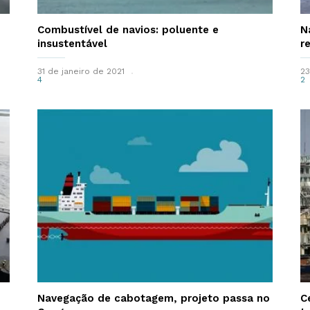
Combustível de navios: poluente e
N
insustentável
r
31 de janeiro de 2021
2
4
2
Navegação de cabotagem, projeto passa no
C