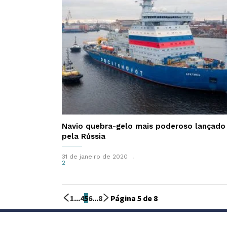
Navio quebra-gelo mais poderoso lançado
pela Rússia
31 de janeiro de 2020
2
1
...
4
5
6
...
8
Página 5 de 8