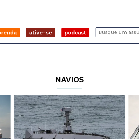
prenda
ative-se
podcast
NAVIOS