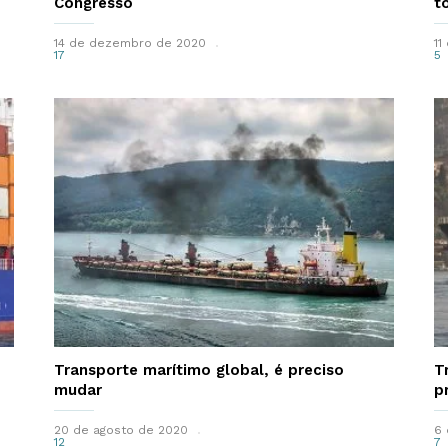
Congresso
t
14 de dezembro de 2020
11
17
5
Transporte marítimo global, é preciso
T
mudar
p
20 de agosto de 2020
6 
12
7