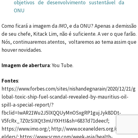
objetivos de desenvolvimento sustentável da
ONU
Como ficará a imagem da
IMO
, e da ONU? Apenas a demissão
de seu chefe, Kitack Lim, não é suficiente. A ver o que farão.
Nós, continuaremos atentos, voltaremos ao tema assim que
houver novidades.
Imagem de abertura
: You Tube.
Fontes
:
https://www.forbes.com/sites/nishandegnarain/2020/12/21/g
lobal-toxic-ship-fuel-scandal-revealed-by-mauritius-oil-
spill-a-special-report/?
fbclid=IwAR21Wu2J5lXQQUyMnOSxgRP1gujJyk8DDt-
V5fcRx_7Z0zSIXQt3mUYXHtI&sh=6837d71deecf;
https://www.imo.org/; http://www.oceanelders.org/ocean-
elders/; https://www.scmp.com/week-asia/health-