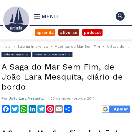
MENU
aprenda
ative-se
podcast
Início
Saiu na Imprensa
Matérias do Mar Sem Fim
A Saga do Mar Sem Fim, de João Lara Mesquita, diário de...
Saiu na Imprensa
Matérias do Mar Sem Fim
A Saga do Mar Sem Fim, de
João Lara Mesquita, diário de
bordo
Por
João Lara Mesquita
20 de novembro de 2014
Facebook
Twitter
WhatsApp
LinkedIn
Telegram
Pinterest
Email
Compartilhar