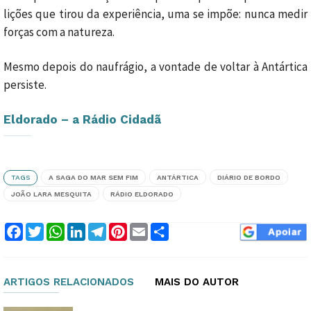
lições que tirou da experiência, uma se impõe: nunca medir
forças com a natureza.
Mesmo depois do naufrágio, a vontade de voltar à Antártica
persiste.
Eldorado – a Rádio Cidadã
TAGS
A SAGA DO MAR SEM FIM
ANTÁRTICA
DIÁRIO DE BORDO
JOÃO LARA MESQUITA
RÁDIO ELDORADO
Facebook
Twitter
WhatsApp
LinkedIn
Telegram
Pinterest
Email
Compartilhar
ARTIGOS RELACIONADOS
MAIS DO AUTOR