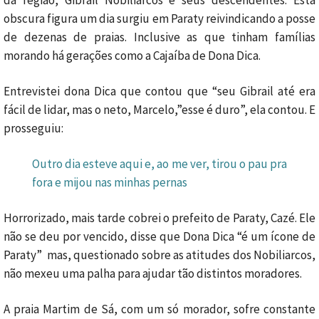
da região, Gibrail Nobiliarcos e seus descendentes. Esta
obscura figura um dia surgiu em Paraty reivindicando a posse
de dezenas de praias. Inclusive as que tinham famílias
morando há gerações como a Cajaíba de Dona Dica.
Entrevistei dona Dica que contou que “seu Gibrail até era
fácil de lidar, mas o neto, Marcelo,”esse é duro”, ela contou. E
prosseguiu:
Outro dia esteve aqui e, ao me ver, tirou o pau pra
fora e mijou nas minhas pernas
Horrorizado, mais tarde cobrei o prefeito de Paraty, Cazé. Ele
não se deu por vencido, disse que Dona Dica “é um ícone de
Paraty” mas, questionado sobre as atitudes dos Nobiliarcos,
não mexeu uma palha para ajudar tão distintos moradores.
A praia Martim de Sá, com um só morador, sofre constante