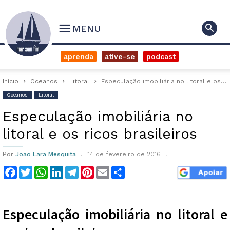
MENU
aprenda
ative-se
podcast
Início
Oceanos
Litoral
Especulação imobiliária no litoral e os ricos brasileiros
Oceanos
Litoral
Especulação imobiliária no
litoral e os ricos brasileiros
Por
João Lara Mesquita
14 de fevereiro de 2016
Facebook
Twitter
WhatsApp
LinkedIn
Telegram
Pinterest
Email
Compartilhar
Especulação imobiliária no litoral e