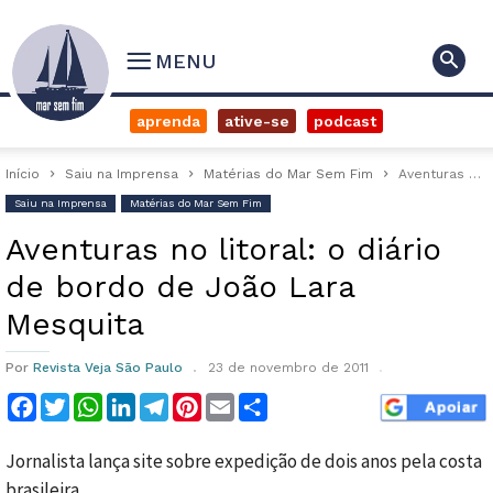
MENU
aprenda
ative-se
podcast
Início
Saiu na Imprensa
Matérias do Mar Sem Fim
Aventuras no litoral: o diário de bordo de João Lara Mesquita
Saiu na Imprensa
Matérias do Mar Sem Fim
Aventuras no litoral: o diário
de bordo de João Lara
Mesquita
Por
Revista Veja São Paulo
23 de novembro de 2011
Facebook
Twitter
WhatsApp
LinkedIn
Telegram
Pinterest
Email
Compartilhar
Jornalista lança site sobre expedição de dois anos pela costa
brasileira