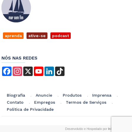
aprenda
ative-se
podcast
NÓS NAS REDES
Facebook
Instagram
X
YouTube
LinkedIn
TikTok
Biografia
Anuncie
Produtos
Imprensa
Contato
Empregos
Termos de Serviços
Política de Privacidade
Desenvolvido e Hospedado por
InkID