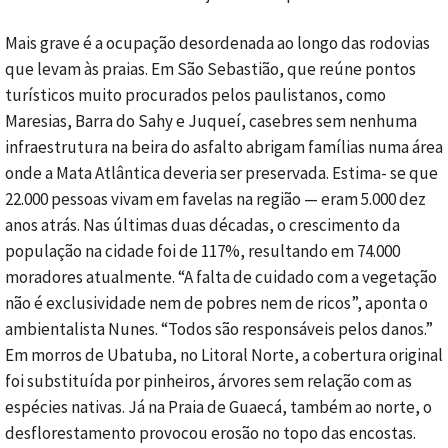
Mais grave é a ocupação desordenada ao longo das rodovias
que levam às praias. Em São Sebastião, que reúne pontos
turísticos muito procurados pelos paulistanos, como
Maresias, Barra do Sahy e Juqueí, casebres sem nenhuma
infraestrutura na beira do asfalto abrigam famílias numa área
onde a Mata Atlântica deveria ser preservada. Estima- se que
22.000 pessoas vivam em favelas na região — eram 5.000 dez
anos atrás. Nas últimas duas décadas, o crescimento da
população na cidade foi de 117%, resultando em 74.000
moradores atualmente. “A falta de cuidado com a vegetação
não é exclusividade nem de pobres nem de ricos”, aponta o
ambientalista Nunes. “Todos são responsáveis pelos danos.”
Em morros de Ubatuba, no Litoral Norte, a cobertura original
foi substituída por pinheiros, árvores sem relação com as
espécies nativas. Já na Praia de Guaecá, também ao norte, o
desflorestamento provocou erosão no topo das encostas.