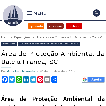
MENU
aprenda
ative-se
podcast
Início
Expedições
Unidades de Conservação Federais da Zona Costeira
Expedições
Unidades de Conservação Federais da Zona Costeira
Área de Proteção Ambiental da
Baleia Franca, SC
Por
João Lara Mesquita
31 de outubro de 2012
Facebook
Twitter
WhatsApp
LinkedIn
Telegram
Pinterest
Email
Compartilhar
Área de Proteção Ambiental da