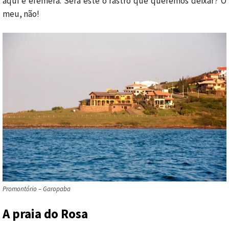
aqui é efêmera. Será este o rastro que queremos deixar? O
meu, não!
Promontório – Garopaba
A praia do Rosa