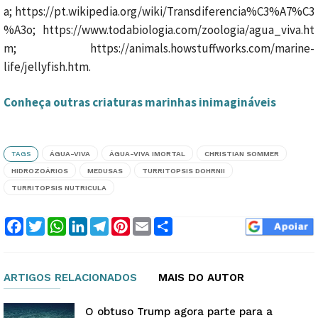
a; https://pt.wikipedia.org/wiki/Transdiferencia%C3%A7%C3
%A3o; https://www.todabiologia.com/zoologia/agua_viva.ht
m; https://animals.howstuffworks.com/marine-
life/jellyfish.htm.
Conheça outras criaturas marinhas inimagináveis
TAGS
ÁGUA-VIVA
ÁGUA-VIVA IMORTAL
CHRISTIAN SOMMER
HIDROZOÁRIOS
MEDUSAS
TURRITOPSIS DOHRNII
TURRITOPSIS NUTRICULA
Facebook
Twitter
WhatsApp
LinkedIn
Telegram
Pinterest
Email
Compartilhar
ARTIGOS RELACIONADOS
MAIS DO AUTOR
O obtuso Trump agora parte para a