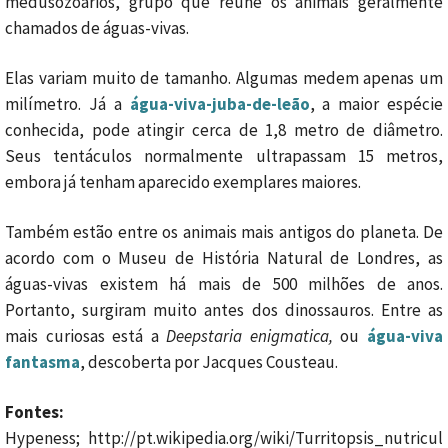
medusozoários, grupo que reúne os animais geralmente
chamados de águas-vivas.
Elas variam muito de tamanho. Algumas medem apenas um
milímetro. Já a
água-viva-juba-de-leão
, a maior espécie
conhecida, pode atingir cerca de 1,8 metro de diâmetro.
Seus tentáculos normalmente ultrapassam 15 metros,
embora já tenham aparecido exemplares maiores.
Também estão entre os animais mais antigos do planeta. De
acordo com o Museu de História Natural de Londres, as
águas-vivas existem há mais de 500 milhões de anos.
Portanto, surgiram muito antes dos dinossauros. Entre as
mais curiosas está a
Deepstaria enigmatica,
ou
água-viva
fantasma
, descoberta por Jacques Cousteau.
Fontes:
Hypeness; http://pt.wikipedia.org/wiki/Turritopsis_nutricul