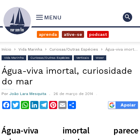
MENU
aprenda
ative-se
podcast
Início
Vida Marinha
Curiosas/Outras Espécies
Água-viva imortal, curiosidade do mar
Vida Marinha
Curiosas/Outras Espécies
Verticais
Wow!
Água-viva imortal, curiosidade
do mar
Por
João Lara Mesquita
26 de março de 2014
Facebook
Twitter
WhatsApp
LinkedIn
Telegram
Pinterest
Email
Compartilhar
Água-viva imortal parece