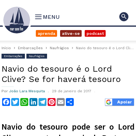
MENU
aprenda
ative-se
podcast
Início
Embarcações
Naufrágios
Navio do tesouro é o Lord Clive? Se for haverá tesouro
Embarcações
Naufrágios
Navio do tesouro é o Lord
Clive? Se for haverá tesouro
Por
João Lara Mesquita
29 de janeiro de 2017
Facebook
Twitter
WhatsApp
LinkedIn
Telegram
Pinterest
Email
Compartilhar
Navio do tesouro pode ser o Lord