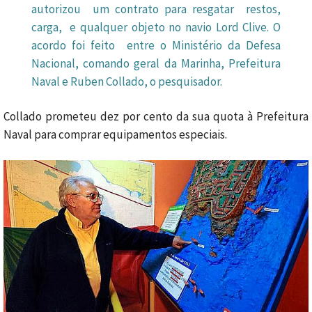
autorizou um contrato
para resgatar
restos
,
carga,
e
qualquer objeto
no navio
Lord Clive. O
acordo foi feito entre o Ministério da
Defesa
Nacional
,
comando geral da
Marinha, Prefeitura
Naval e Ruben Collado, o pesquisador
.
Collado
prometeu
dez por cento
da sua quota
à Prefeitura
Naval
para comprar
equipamentos especiais.