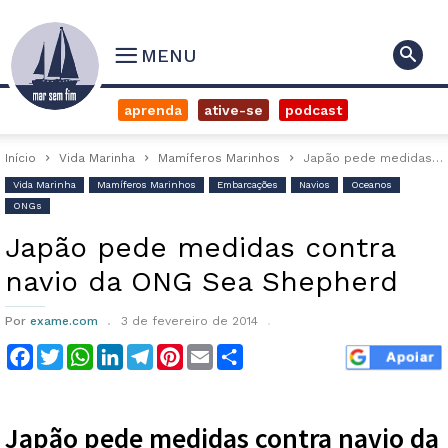
MENU
aprenda
ative-se
podcast
Início
Vida Marinha
Mamíferos Marinhos
Japão pede medidas contra navio da ONG Sea Shepherd
Vida Marinha
Mamíferos Marinhos
Embarcações
Navios
Oceanos
ONGs
Japão pede medidas contra
navio da ONG Sea Shepherd
Por
exame.com
3 de fevereiro de 2014
Facebook
Twitter
WhatsApp
LinkedIn
Telegram
Pinterest
Email
Compartilhar
Japão pede medidas contra navio da