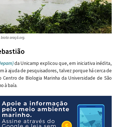
biota araçá.org.
ebastião
(Nepam)
da Unicamp explicou que, e
m iniciativa inédita,
am à ajuda de pesquisadores, talvez porque há cerca de
o Centro de Biologia Marinha da Universidade de São
o à baía.