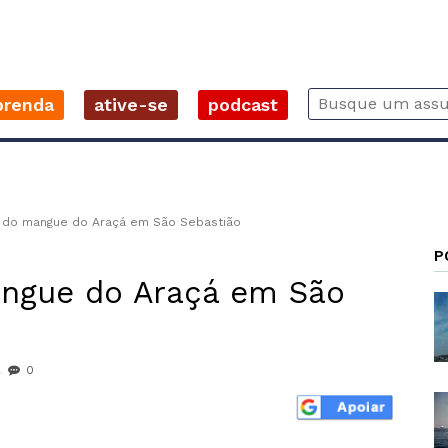
prenda
ative-se
podcast
l do mangue do Araçá em São Sebastião
P
angue do Araçá em São
0
r