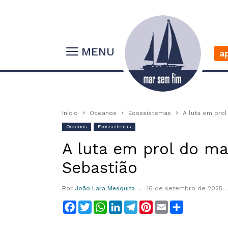
MENU
a
Início
Oceanos
Ecossistemas
A luta em pro
Oceanos
Ecossistemas
A luta em prol do m
Sebastião
Por
João Lara Mesquita
16 de setembro de 2025
Facebook
Twitter
WhatsApp
LinkedIn
Telegram
Pinterest
Email
Compartilha