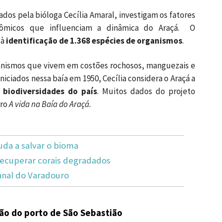
dos pela bióloga Cecília Amaral, investigam os fatores
conômicos que influenciam a dinâmica do Araçá. O
 à
identificação de 1.368 espécies de organismos
.
ganismos que vivem em costões rochosos, manguezais e
niciados nessa baía em 1950, Cecília considera o Araçá a
 biodiversidades do país
. Muitos dados do projeto
vro
A vida na Baía do Araçá.
uda a salvar o bioma
recuperar corais degradados
anal do Varadouro
ção do porto de São Sebastião