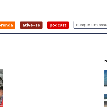
prenda
ative-se
podcast
P