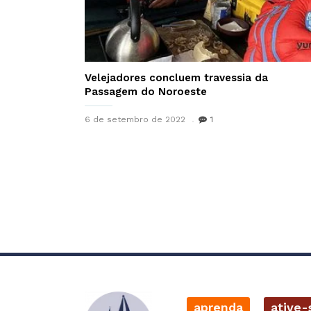
Velejadores concluem travessia da
Passagem do Noroeste
6 de setembro de 2022
1
aprenda
ative-