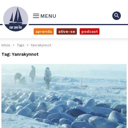
MENU
aprenda
ative-se
podcast
Início
Tags
Yanrakynnot
Tag: Yanrakynnot