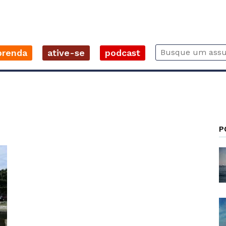
prenda
ative-se
podcast
P