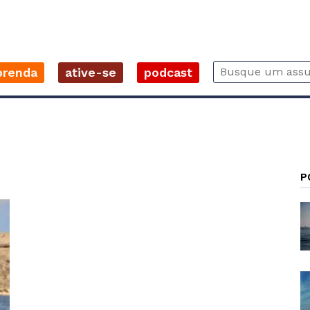
prenda
ative-se
podcast
P