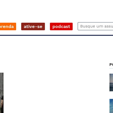
prenda
ative-se
podcast
P