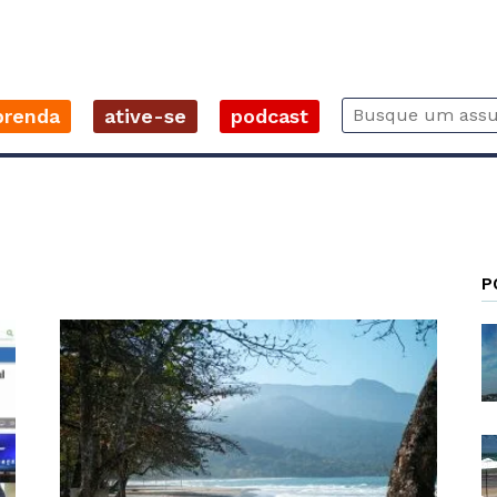
prenda
ative-se
podcast
P