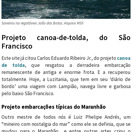
Saveiros na regatáveis João das Botas. Arquivo MSF.
Projeto canoa-de-tolda, do São
Francisco
Este site já citou Carlos Eduardo Ribeiro Jr., do projeto
canoa
de tolda
, que resgatou a derradeira embarcação
remanescente de antiga e enorme frota. E a recuperou
totalmente. Hoje, a Luzitania, que tem em seu ‘diário de
bordo’ uma viagem com Lampião, navega livre e garbosa
pelo baixo São Francisco.
Projeto embarcações típicas do Maranhão
Outro mestre de todos nós é Luiz Phelipe Andrés, um
“mineiro com nostalgia do mar” como ele se definia, que se
mudou para o Maranhão e entre outras artes criou o