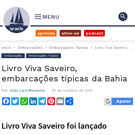
MENU
aprenda
ative-se
podcast
Início
Embarcações
Embarcações Típicas
Livro Viva Saveiro, embarcações típicas da Bahia
Embarcações
Embarcações Típicas
Livro Viva Saveiro,
embarcações típicas da Bahia
Por
João Lara Mesquita
25 de outubro de 2013
Facebook
Twitter
WhatsApp
LinkedIn
Telegram
Pinterest
Email
Compartilhar
Livro Viva Saveiro foi lançado