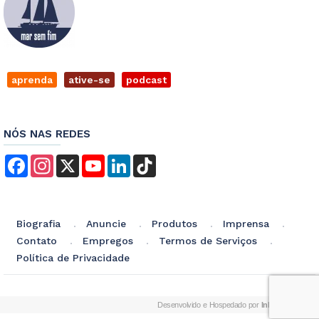
aprenda
ative-se
podcast
NÓS NAS REDES
Facebook
Instagram
X
YouTube
LinkedIn
TikTok
Biografia
Anuncie
Produtos
Imprensa
Contato
Empregos
Termos de Serviços
Política de Privacidade
Desenvolvido e Hospedado por
InkID