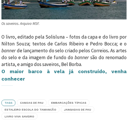
Os saveiros. Arquivo MSF.
O livro, editado pela Solisluna – fotos da capa e do livro por
Nilton Souza; textos de Carlos Ribeiro e Pedro Bocca; e o
banner
de lançamento do selo criado pelos Correios
.
As artes
do selo e da imagem de fundo do
banner
são do renomado
artista, e amigo dos saveiros, Bel Borba.
O maior barco à vela já construído, venha
conhecer
TAGS
CANOAS DE PAU
EMBARCAÇÕES TÍPICAS
ESTALEIRO ESCOLA DO TAMANCÃO
JANGADAS DE PAU
LIVRO VIVA SAVEIRO