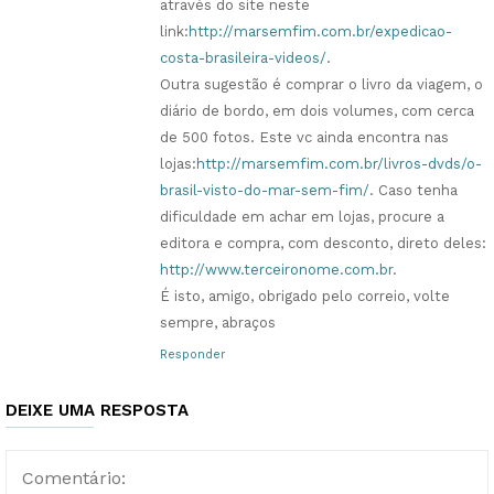
através do site neste
link:
http://marsemfim.com.br/expedicao-
costa-brasileira-videos/
.
Outra sugestão é comprar o livro da viagem, o
diário de bordo, em dois volumes, com cerca
de 500 fotos. Este vc ainda encontra nas
lojas:
http://marsemfim.com.br/livros-dvds/o-
brasil-visto-do-mar-sem-fim/
. Caso tenha
dificuldade em achar em lojas, procure a
editora e compra, com desconto, direto deles:
http://www.terceironome.com.br
.
É isto, amigo, obrigado pelo correio, volte
sempre, abraços
Responder
DEIXE UMA RESPOSTA