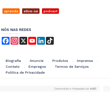
aprenda
ative-se
podcast
NÓS NAS REDES
Facebook
Instagram
X
YouTube
LinkedIn
TikTok
Biografia
Anuncie
Produtos
Imprensa
Contato
Empregos
Termos de Serviços
Política de Privacidade
Desenvolvido e Hospedado por
InkID