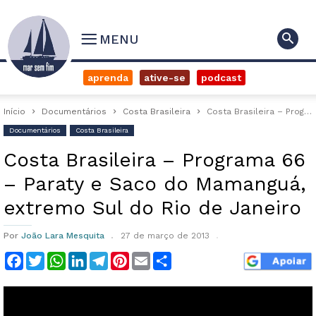
MENU
aprenda
ative-se
podcast
Início
Documentários
Costa Brasileira
Costa Brasileira – Programa 66 – Paraty e Saco do Mamanguá, extremo...
Documentários
Costa Brasileira
Costa Brasileira – Programa 66
– Paraty e Saco do Mamanguá,
extremo Sul do Rio de Janeiro
Por
João Lara Mesquita
27 de março de 2013
Facebook
Twitter
WhatsApp
LinkedIn
Telegram
Pinterest
Email
Compartilhar