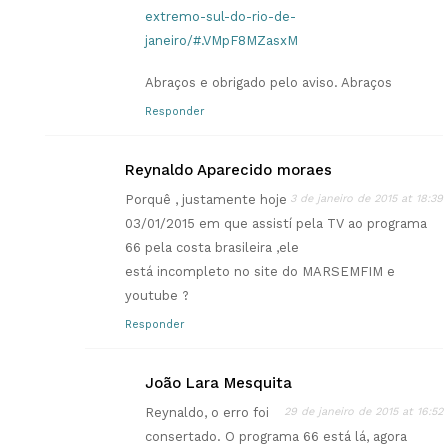
extremo-sul-do-rio-de-
janeiro/#.VMpF8MZasxM
Abraços e obrigado pelo aviso. Abraços
Responder
Reynaldo Aparecido moraes
Porquê , justamente hoje
3 de janeiro de 2015 at 18:39
03/01/2015 em que assistí pela TV ao programa
66 pela costa brasileira ,ele
está incompleto no site do MARSEMFIM e
youtube ?
Responder
João Lara Mesquita
Reynaldo, o erro foi
29 de janeiro de 2015 at 16:52
consertado. O programa 66 está lá, agora