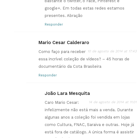
bastante o twitter, o Face, Pinterest e
google+. Em todas estas redes estamos
presentes. Abração
Responder
Mario Cesar Calderaro
Como faço para receber
10 de agosto de 2014 at 17:43
essa incrível coleção de vídeos? – 45 horas de
documentário da Cota Brasileira
Responder
João Lara Mesquita
Caro Mario Cesar:
14 de agosto de 2014 at 11:01
infelizmente não está mais a venda. Durante
algunas anos a coleção foi vendida em lojas
como Cultura, FNAC, Saraiva e outras. Hoje já
está fora de catálogo. A única forma é assistir