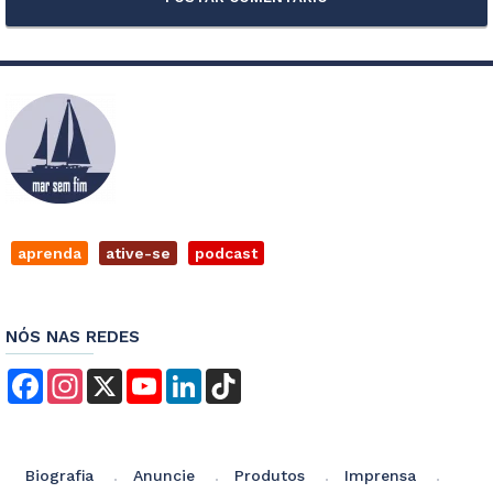
aprenda
ative-se
podcast
NÓS NAS REDES
Facebook
Instagram
X
YouTube
LinkedIn
TikTok
Biografia
Anuncie
Produtos
Imprensa