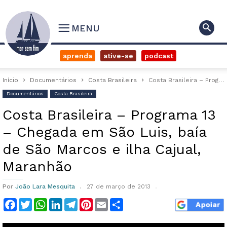
MENU
aprenda
ative-se
podcast
Início
Documentários
Costa Brasileira
Costa Brasileira – Programa 13 – Chegada em São Luis, baía de...
Documentários
Costa Brasileira
Costa Brasileira – Programa 13
– Chegada em São Luis, baía
de São Marcos e ilha Cajual,
Maranhão
Por
João Lara Mesquita
27 de março de 2013
Facebook
Twitter
WhatsApp
LinkedIn
Telegram
Pinterest
Email
Compartilhar