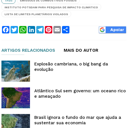
TAGS
EMISSÕES DE COMBUSTÍVEIS FÓSSEIS
INSTITUTO POTSDAM PARA PESQUISA DE IMPACTO CLIMÁTICO
LISTA DE LIMITES PLANETÁRIOS VIOLADOS
Facebook
Twitter
WhatsApp
LinkedIn
Telegram
Pinterest
Email
Compartilhar
ARTIGOS RELACIONADOS
MAIS DO AUTOR
Explosão cambriana, o big bang da
evolução
Atlântico Sul sem governo: um oceano rico
e ameaçado
Brasil ignora o fundo do mar que ajuda a
sustentar sua economia