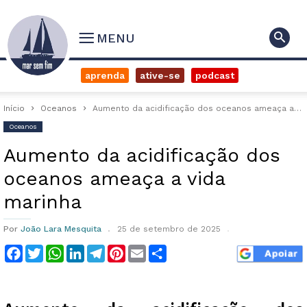
MENU
aprenda
ative-se
podcast
Início
Oceanos
Aumento da acidificação dos oceanos ameaça a vida marinha
Oceanos
Aumento da acidificação dos
oceanos ameaça a vida
marinha
Por
João Lara Mesquita
25 de setembro de 2025
Facebook
Twitter
WhatsApp
LinkedIn
Telegram
Pinterest
Email
Compartilhar