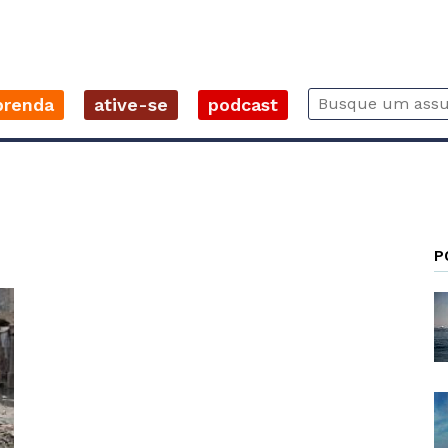
prenda
ative-se
podcast
P