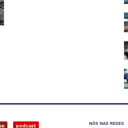
o
NÓS NAS REDES
se
podcast