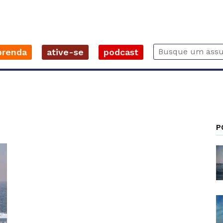
prenda
ative-se
podcast
P